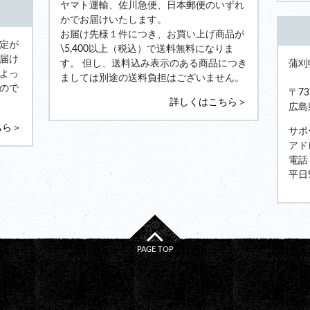
ヤマト運輸、佐川急便、日本郵便のいずれ
かでお届けいたします。
お届け先様１件につき、お買い上げ商品が
定が
\5,400以上（税込）で送料無料になりま
届け
蒲刈
す。 但し、送料込み表示のある商品につき
よっ
ましては別途の送料負担はございません。
ので
〒73
詳しくはこちら＞
広島
ちら＞
サポ
アドレ
電話：
平日
PAGE TOP