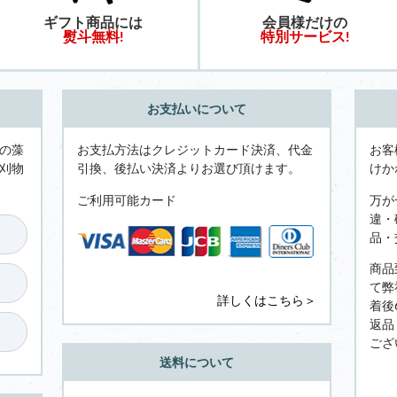
ギフト商品には
会員様だけの
熨斗無料!
特別サービス!
お支払いについて
の藻
お支払方法はクレジットカード決済、代金
お客
刈物
引換、後払い決済よりお選び頂けます。
けか
ご利用可能カード
万が
違・
品・
商品
て弊
詳しくはこちら＞
着後
返品
ござ
送料について